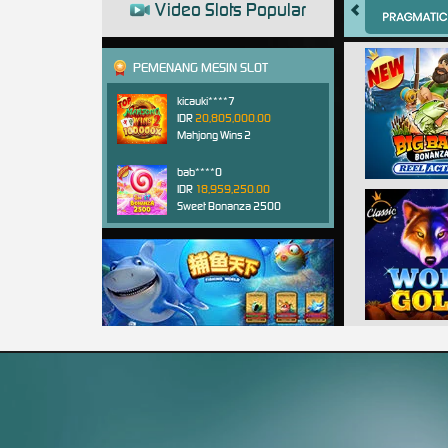
Video Slots Popular
PEMENANG MESIN SLOT
kicauki****7
IDR
20,805,000.00
Mahjong Wins 2
bab****0
IDR
18,959,250.00
Sweet Bonanza 2500
v****w
IDR
13,875,000.00
Sweet Bonanza 2500
w***7
IDR
9,626,600.00
Mahjong Wins 3 – Black
Scatter
alma****3
IDR
8,771,250.00
Sweet Bonanza 2500