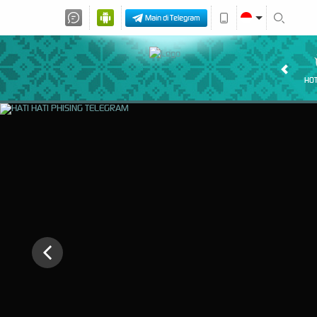
Main di Telegram
HO