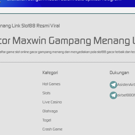
ang Link Slot88 Resmi Viral
acor Maxwin Gampang Menang Li
aftar game slot online gacor gampang menang dan menyediakan pola slot88 gacor terbaik dan te
Kategori
Dukungan
Hot Games
AsistenAir
Slots
airbet88Of
Live Casino
Olahraga
Togel
Crash Game