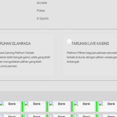
Arcade
Poker
E-Sports
RUHAN OLAHRAGA
TARUHAN LIVE KASINO
ook Gaming Platform Terbaik
Platform Pilihan bagi perusahaan-perusa
kan lebih banyak game, odds yang lebih
terbaik di dunia, dengan pilihan variasi g
 dan menyediakan pilihan yang lebih
terbanyak
untuk pemain.