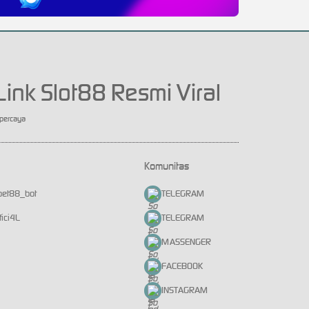
nk Slot88 Resmi Viral
rpercaya
Komunitas
bet88_bot
TELEGRAM
fici4L
TELEGRAM
MASSENGER
FACEBOOK
INSTAGRAM