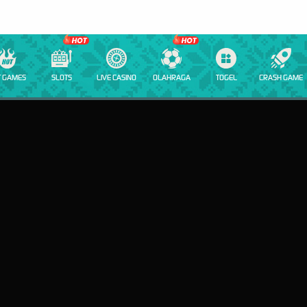
T GAMES
SLOTS
LIVE CASINO
OLAHRAGA
TOGEL
CRASH GAME