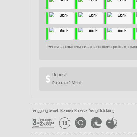
* Selama bank maintenance dan bank offline deposit dan penarik
Deposit
Rata-rata 1 Menit
Tanggung Jawab Bermain
Browser Yang Didukung