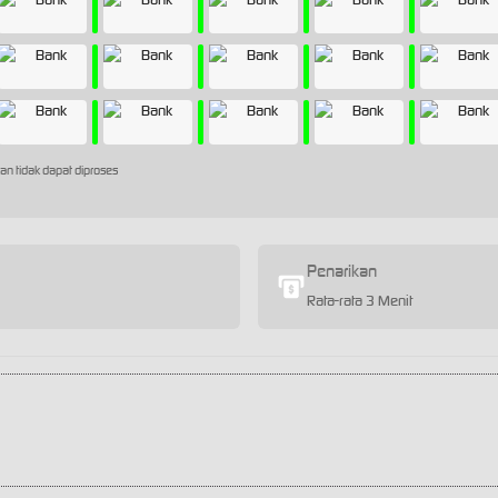
an tidak dapat diproses
Penarikan
Rata-rata 3 Menit