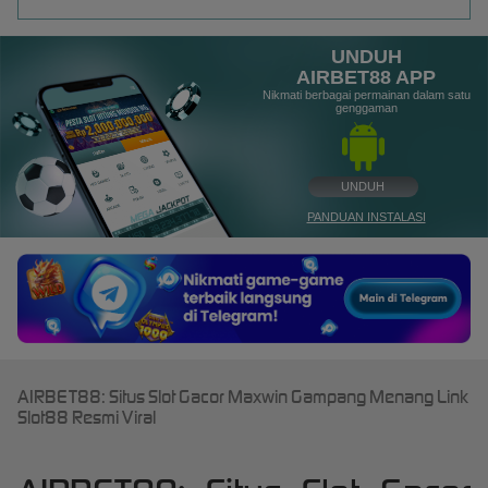
UNDUH
AIRBET88 APP
Nikmati berbagai permainan dalam satu
genggaman
UNDUH
PANDUAN INSTALASI
AIRBET88: Situs Slot Gacor Maxwin Gampang Menang Link
Slot88 Resmi Viral