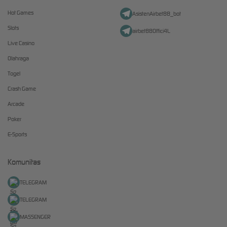
Hot Games
AsistenAirbet88_bot
Slots
airbet88Offici4L
Live Casino
Olahraga
Togel
Crash Game
Arcade
Poker
E-Sports
Komunitas
TELEGRAM
TELEGRAM
MASSENGER