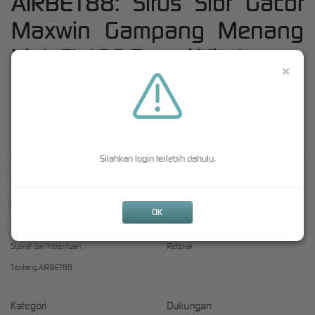
AIRBET88: Situs Slot Gacor
Maxwin Gampang Menang
Link Slot88 Resmi Viral
×
AIRBET88 merupakan situs
slot gacor
maxwin hari ini resmi 2026 dengan daftar game slot
online gacor gampang menang dan menyediakan pola slot88 gacor terbaik dan
terpercaya
Silahkan login terlebih dahulu.
Kebijaksanaan
Platform
Responsible Gambling
Promosi
OK
Pusat Bantuan
Loyalty
Syarat dan Ketentuan
Referral
Tentang AIRBET88
Kategori
Dukungan