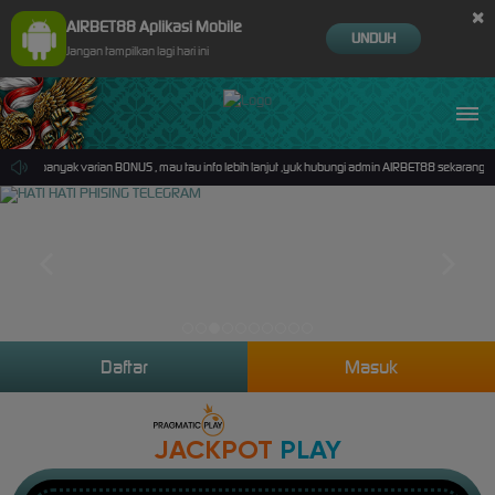
×
AIRBET88 Aplikasi Mobile
UNDUH
Jangan tampilkan lagi hari ini
kan banyak varian BONUS , mau tau info lebih lanjut ,yuk hubungi admin AIRBET88 sekarang juga
Daftar
Masuk
JACKPOT
PLAY