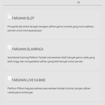
TARUHAN SLOT
Penyedia slot online dengan beragam pilihan game menarik yang memudahkan
pemain untuk mencapai jackpot
TARUHAN OLAHRAGA
Sportsbook Gaming Platform Terbaik menawarkan lebih banyak game, odds yang
lebih tinggi, dan menyediakan pilihan yang lebih banyak untuk pemain.
TARUHAN LIVE KASINO
Platform Pilihan bagi perusahaan-perusahaan terbaik di dunia, dengan pilihan
variasi game terbanyak