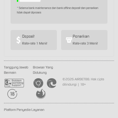
* Selama bank maintenance dan bank offline deposit dan penarikan
tidak dapat diproses
Deposit
Penarikan
Rata-rata 1 Menit
Rata-rata 3 Menit
Tanggung Jawab
Browser Yang
Bermain
Didukung
©2026 AIRBET88. Hak cipta
dilindungi | 18+
Platform Penyedia Layanan