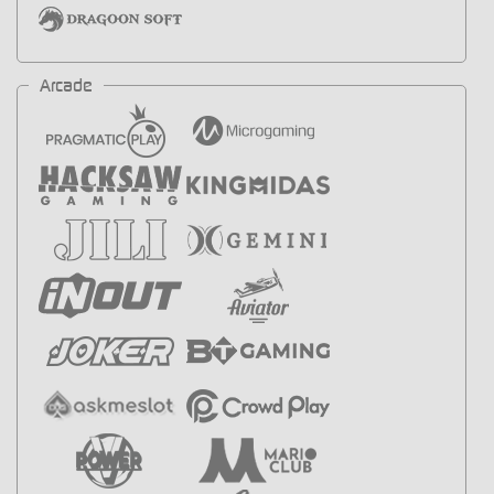
Arcade