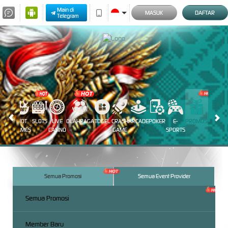
Main di
MASUK
DAFTAR
Telegram
HOT
SLOTS
LIVE
OLAHRAGA
TOGEL
CRASH
ARCADE
POKER
E-
PROMOSI
GAMES
CASINO
GAME
SPORTS
Semua Promosi
Semua Event Provider
Semua Promosi
Member Baru